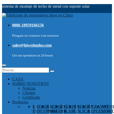
sistema de montaje de techo de metal con soporte solar
0086 18959166156
Póngase en contacto con nosotros
sales@hiwedoplus.com
Get our quotation in 24 hours
CASA
SOBRE NOSOTROS
Noticias
Clientes
Certificado
Productos
ENERGÍA
ENERGÍA
ENERGÍA
ENERGÍA
PIEZAS DE
ATEN
INDUSTRIAL
PORTÁTIL
SOLAR
EÓLICA
REPUESTO
SANIT