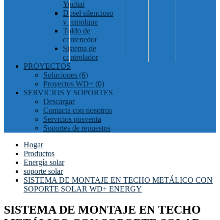
Yuchai
Dosel silencioso
y remolque
Toldo de
contenedor
Sistema de
controlador
PROYECTOS
Soluciones (6)
Proyectos WD+ (0)
SERVICIOS Y SOPORTES
Descargar
Contacta con nosotros
Servicios posventa
Soportes de repuestos
Hogar
Productos
Energía solar
soporte solar
SISTEMA DE MONTAJE EN TECHO METÁLICO CON
SOPORTE SOLAR WD+ ENERGY
SISTEMA DE MONTAJE EN TECHO