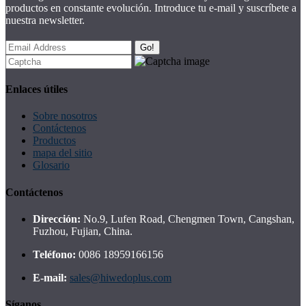
productos en constante evolución. Introduce tu e-mail y suscríbete a
nuestra newsletter.
Go!
Enlaces útiles
Sobre nosotros
Contáctenos
Productos
mapa del sitio
Glosario
Contáctenos
Dirección:
No.9, Lufen Road, Chengmen Town, Cangshan,
Fuzhou, Fujian, China.
Teléfono:
0086 18959166156
E-mail:
sales@hiwedoplus.com
Síganos