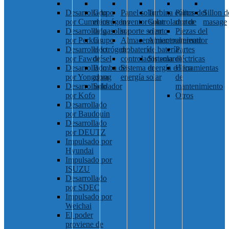
Desarrollado
Grupo
Panel solar
Turbina eólica
Partes del
Sillon d
por Cummins
electrógeno
inventor solar
Controlador de
motor
masage
Desarrollado
de gasolina
soporte solar
viento
Piezas del
por Perkins
Grupo
Almacenamiento
Almacenamiento
alternador
Desarrollado
electrógeno
de batería
de batería
Partes
por Fawde
diésel
controlador solar
Sistema de
eléctricas
Desarrollado
Bomba de
Sistema de
energía eólica
Herramientas
por Yongdong
agua
energía solar
de
Desarrollado
Soldador
mantenimiento
por Kofo
Otros
Desarrollado
por Baudouin
Desarrollado
por DEUTZ
Impulsado por
Hyundai
Impulsado por
ISUZU
Desarrollado
por SDEC
Impulsado por
Weichai
El poder
proviene de