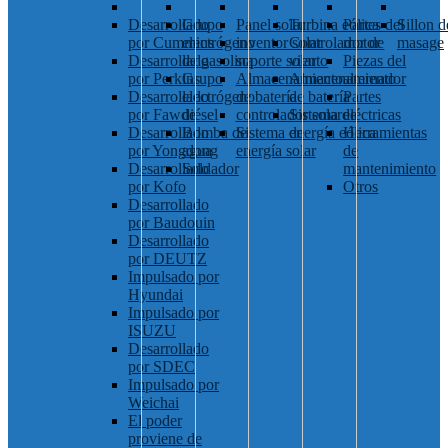
Desarrollado
Grupo
Panel solar
Turbina eólica
Partes del
Sillon d
por Cummins
electrógeno
inventor solar
Controlador de
motor
masage
Desarrollado
de gasolina
soporte solar
viento
Piezas del
por Perkins
Grupo
Almacenamiento
Almacenamiento
alternador
Desarrollado
electrógeno
de batería
de batería
Partes
por Fawde
diésel
controlador solar
Sistema de
eléctricas
Desarrollado
Bomba de
Sistema de
energía eólica
Herramientas
por Yongdong
agua
energía solar
de
Desarrollado
Soldador
mantenimiento
por Kofo
Otros
Desarrollado
por Baudouin
Desarrollado
por DEUTZ
Impulsado por
Hyundai
Impulsado por
ISUZU
Desarrollado
por SDEC
Impulsado por
Weichai
El poder
proviene de