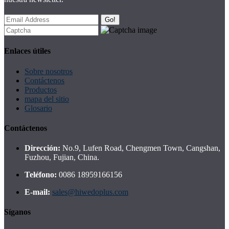
Go!
Enlaces útiles
Sobre nosotros
Contáctenos
Productos
mapa del sitio
Glosario
Contáctenos
Dirección:
No.9, Lufen Road, Chengmen Town, Cangshan,
Fuzhou, Fujian, China.
Teléfono:
0086 18959166156
E-mail:
sales@hiwedoplus.com
Síganos