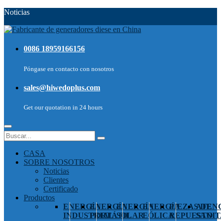
Noticias
0086 18959166156
Póngase en contacto con nosotros
sales@hiwedoplus.com
Get our quotation in 24 hours
CASA
SOBRE NOSOTROS
Noticias
Clientes
Certificado
Productos
ENERGÍA
ENERGÍA
ENERGÍA
ENERGÍA
PIEZAS DE
ATEN
INDUSTRIAL
PORTÁTIL
SOLAR
EÓLICA
REPUESTO
SANIT