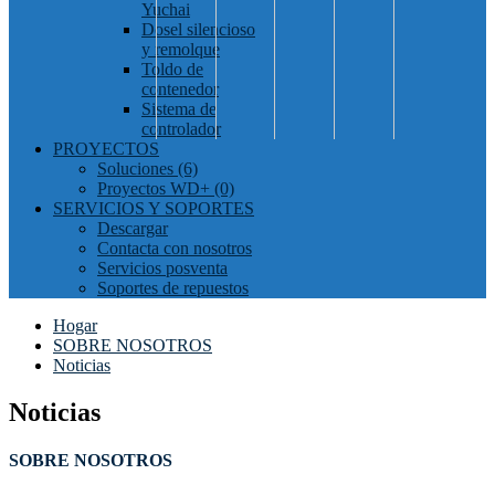
Yuchai
Dosel silencioso
y remolque
Toldo de
contenedor
Sistema de
controlador
PROYECTOS
Soluciones (6)
Proyectos WD+ (0)
SERVICIOS Y SOPORTES
Descargar
Contacta con nosotros
Servicios posventa
Soportes de repuestos
Hogar
SOBRE NOSOTROS
Noticias
Noticias
SOBRE NOSOTROS