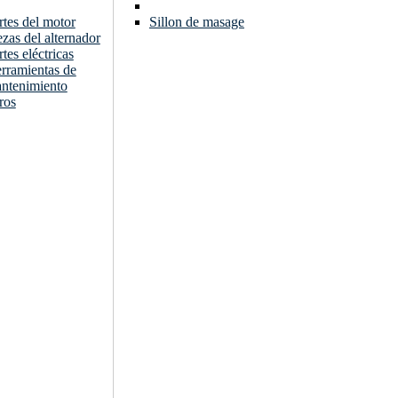
rtes del motor
Sillon de masage
ezas del alternador
rtes eléctricas
rramientas de
ntenimiento
ros