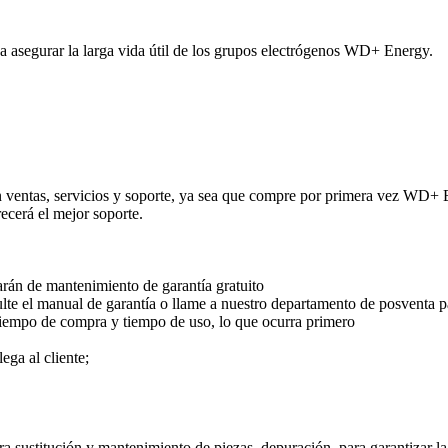
segurar la larga vida útil de los grupos electrógenos WD+ Energy.
n ventas, servicios y soporte, ya sea que compre por primera vez WD+ 
recerá el mejor soporte.
rán de mantenimiento de garantía gratuito
ulte el manual de garantía o llame a nuestro departamento de posventa p
 tiempo de compra y tiempo de uso, lo que ocurra primero
ega al cliente;
era sustitución y mantenimiento de piezas, depuración, para garantizar 