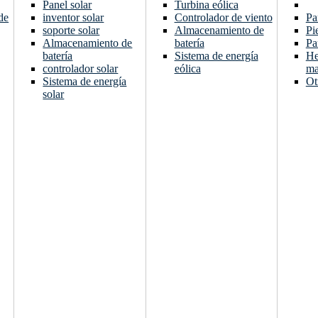
Panel solar
Turbina eólica
de
inventor solar
Controlador de viento
Pa
soporte solar
Almacenamiento de
Pi
Almacenamiento de
batería
Pa
batería
Sistema de energía
He
controlador solar
eólica
ma
Sistema de energía
Ot
solar