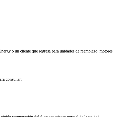
Energy o un cliente que regresa para unidades de reemplazo, motores,
ara consultar;
la rápida recuperación del funcionamiento normal de la unidad.