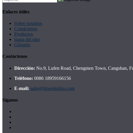
Enlaces útiles
Sobre nosotros
Contáctenos
Productos
mapa del sitio
Glosario
Contáctenos
Dirección:
No.9, Lufen Road, Chengmen Town, Cangshan, Fuz
Teléfono:
0086 18959166156
E-mail:
sales@hiwedoplus.com
Síganos