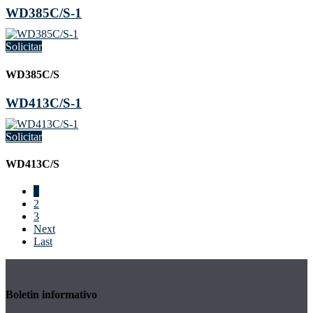
WD385C/S-1
Solicitar
WD385C/S
WD413C/S-1
Solicitar
WD413C/S
1
2
3
Next
Last
Boletin informativo