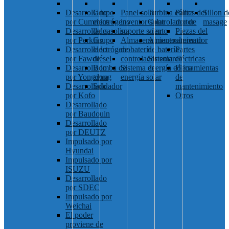
Desarrollado
Grupo
Panel solar
Turbina eólica
Partes del
Sillon d
por Cummins
electrógeno
inventor solar
Controlador de
motor
masage
Desarrollado
de gasolina
soporte solar
viento
Piezas del
por Perkins
Grupo
Almacenamiento
Almacenamiento
alternador
Desarrollado
electrógeno
de batería
de batería
Partes
por Fawde
diésel
controlador solar
Sistema de
eléctricas
Desarrollado
Bomba de
Sistema de
energía eólica
Herramientas
por Yongdong
agua
energía solar
de
Desarrollado
Soldador
mantenimiento
por Kofo
Otros
Desarrollado
por Baudouin
Desarrollado
por DEUTZ
Impulsado por
Hyundai
Impulsado por
ISUZU
Desarrollado
por SDEC
Impulsado por
Weichai
El poder
proviene de