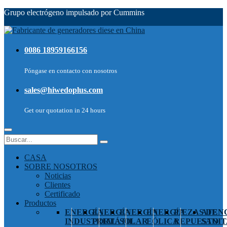
Grupo electrógeno impulsado por Cummins
0086 18959166156
Póngase en contacto con nosotros
sales@hiwedoplus.com
Get our quotation in 24 hours
CASA
SOBRE NOSOTROS
Noticias
Clientes
Certificado
Productos
ENERGÍA
ENERGÍA
ENERGÍA
ENERGÍA
PIEZAS DE
ATEN
INDUSTRIAL
PORTÁTIL
SOLAR
EÓLICA
REPUESTO
SANIT