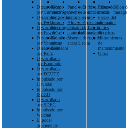
Desarrollado
Grupo
Panel solar
Turbina eólica
Partes del
Sillon d
por Cummins
electrógeno
inventor solar
Controlador de
motor
masage
Desarrollado
de gasolina
soporte solar
viento
Piezas del
por Perkins
Grupo
Almacenamiento
Almacenamiento
alternador
Desarrollado
electrógeno
de batería
de batería
Partes
por Fawde
diésel
controlador solar
Sistema de
eléctricas
Desarrollado
Bomba de
Sistema de
energía eólica
Herramientas
por Yongdong
agua
energía solar
de
Desarrollado
Soldador
mantenimiento
por Kofo
Otros
Desarrollado
por Baudouin
Desarrollado
por DEUTZ
Impulsado por
Hyundai
Impulsado por
ISUZU
Desarrollado
por SDEC
Impulsado por
Weichai
El poder
proviene de