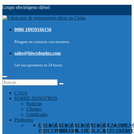
Grupo electrógeno diésel
0086 18959166156
Póngase en contacto con nosotros
sales@hiwedoplus.com
Get our quotation in 24 hours
CASA
SOBRE NOSOTROS
Noticias
Clientes
Certificado
Productos
ENERGÍA
ENERGÍA
ENERGÍA
ENERGÍA
PIEZAS DE
ATEN
INDUSTRIAL
PORTÁTIL
SOLAR
EÓLICA
REPUESTO
SANIT