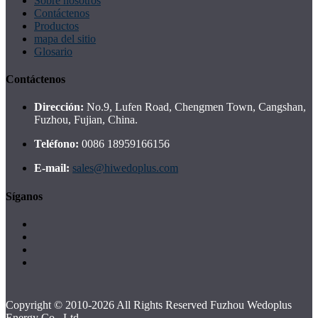
Sobre nosotros
Contáctenos
Productos
mapa del sitio
Glosario
Contáctenos
Dirección:
No.9, Lufen Road, Chengmen Town, Cangshan,
Fuzhou, Fujian, China.
Teléfono:
0086 18959166156
E-mail:
sales@hiwedoplus.com
Síganos
Copyright © 2010-2026 All Rights Reserved Fuzhou Wedoplus
Energy Co., Ltd.