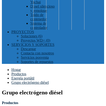
Yuchai
Dosel silencioso
y remolque
Toldo de
contenedor
Sistema de
controlador
PROYECTOS
Soluciones (6)
Proyectos WD+ (0)
SERVICIOS Y SOPORTES
Descargar
Contacta con nosotros
Servicios posventa
Soportes de repuestos
Hogar
Productos
Energía portátil
Grupo electrógeno diésel
Grupo electrógeno diésel
Productos