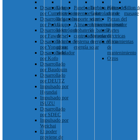
Desarrollado
Grupo
Panel solar
Turbina eólica
Partes del
Sillon d
por Cummins
electrógeno
inventor solar
Controlador de
motor
masage
Desarrollado
de gasolina
soporte solar
viento
Piezas del
por Perkins
Grupo
Almacenamiento
Almacenamiento
alternador
Desarrollado
electrógeno
de batería
de batería
Partes
por Fawde
diésel
controlador solar
Sistema de
eléctricas
Desarrollado
Bomba de
Sistema de
energía eólica
Herramientas
por Yongdong
agua
energía solar
de
Desarrollado
Soldador
mantenimiento
por Kofo
Otros
Desarrollado
por Baudouin
Desarrollado
por DEUTZ
Impulsado por
Hyundai
Impulsado por
ISUZU
Desarrollado
por SDEC
Impulsado por
Weichai
El poder
proviene de