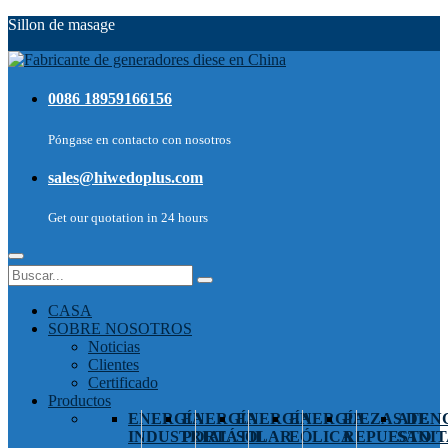
Sillon de masage
0086 18959166156
Póngase en contacto con nosotros
sales@hiwedoplus.com
Get our quotation in 24 hours
CASA
SOBRE NOSOTROS
Noticias
Clientes
Certificado
Productos
ENERGÍA
ENERGÍA
ENERGÍA
ENERGÍA
PIEZAS DE
ATEN
INDUSTRIAL
PORTÁTIL
SOLAR
EÓLICA
REPUESTO
SANIT