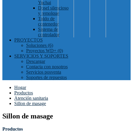
Yuchai
Dosel silencioso
y remolque
Toldo de
contenedor
Sistema de
controlador
PROYECTOS
Soluciones (6)
Proyectos WD+ (0)
SERVICIOS Y SOPORTES
Descargar
Contacta con nosotros
Servicios posventa
Soportes de repuestos
Hogar
Productos
Atención sanitaria
Sillon de masage
Sillon de masage
Productos