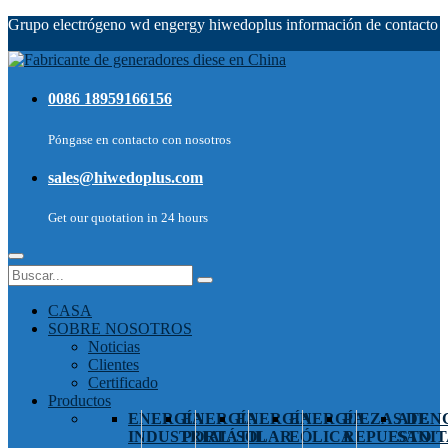
Grupo electrógeno wd engergy hiwedoplus información de contacto
0086 18959166156
Póngase en contacto con nosotros
sales@hiwedoplus.com
Get our quotation in 24 hours
CASA
SOBRE NOSOTROS
Noticias
Clientes
Certificado
Productos
ENERGÍA
ENERGÍA
ENERGÍA
ENERGÍA
PIEZAS DE
ATEN
INDUSTRIAL
PORTÁTIL
SOLAR
EÓLICA
REPUESTO
SANIT