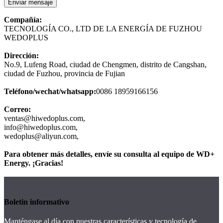
Enviar mensaje
Compañía:
TECNOLOGÍA CO., LTD DE LA ENERGÍA DE FUZHOU
WEDOPLUS
Dirección:
No.9, Lufeng Road, ciudad de Chengmen, distrito de Cangshan,
ciudad de Fuzhou, provincia de Fujian
Teléfono/wechat/whatsapp:
0086 18959166156
Correo:
ventas@hiwedoplus.com
,
info@hiwedoplus.com
,
wedoplus@aliyun.com
,
Para obtener más detalles, envíe su consulta al equipo de WD+
Energy. ¡Gracias!
Boletin informativo
Manténgase al día con nuestras características y tecnología de