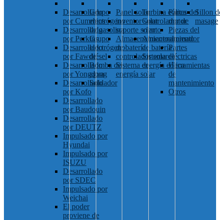
Desarrollado
Grupo
Panel solar
Turbina eólica
Partes del
Sillon d
por Cummins
electrógeno
inventor solar
Controlador de
motor
masage
Desarrollado
de gasolina
soporte solar
viento
Piezas del
por Perkins
Grupo
Almacenamiento
Almacenamiento
alternador
Desarrollado
electrógeno
de batería
de batería
Partes
por Fawde
diésel
controlador solar
Sistema de
eléctricas
Desarrollado
Bomba de
Sistema de
energía eólica
Herramientas
por Yongdong
agua
energía solar
de
Desarrollado
Soldador
mantenimiento
por Kofo
Otros
Desarrollado
por Baudouin
Desarrollado
por DEUTZ
Impulsado por
Hyundai
Impulsado por
ISUZU
Desarrollado
por SDEC
Impulsado por
Weichai
El poder
proviene de