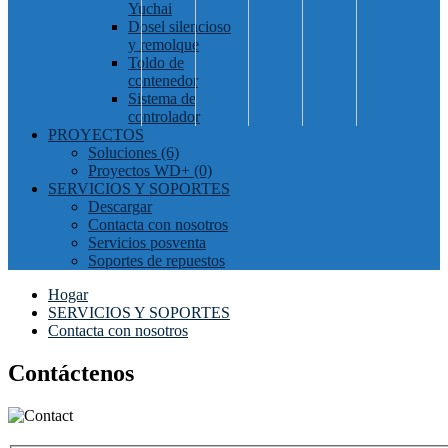
Yuchai
Dosel silencioso
y remolque
Toldo de
contenedor
Sistema de
controlador
PROYECTOS
Soluciones (6)
Proyectos WD+ (0)
SERVICIOS Y SOPORTES
Descargar
Contacta con nosotros
Servicios posventa
Soportes de repuestos
Hogar
SERVICIOS Y SOPORTES
Contacta con nosotros
Contáctenos