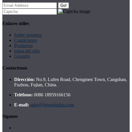
Go!
Enlaces útiles
Sobre nosotros
Contáctenos
Productos
mapa del sitio
Glosario
Contáctenos
Dirección:
No.9, Lufen Road, Chengmen Town, Cangshan,
Fuzhou, Fujian, China.
Teléfono:
0086 18959166156
E-mail:
sales@hiwedoplus.com
Síganos