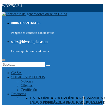
WD275C/S-1
0086 18959166156
Póngase en contacto con nosotros
sales@hiwedoplus.com
Get our quotation in 24 hours
CASA
SOBRE NOSOTROS
Noticias
Clientes
Certificado
Productos
ENERGÍA
ENERGÍA
ENERGÍA
ENERGÍA
PIEZAS DE
ATEN
INDUSTRIAL
PORTÁTIL
SOLAR
EÓLICA
REPUESTO
SANIT