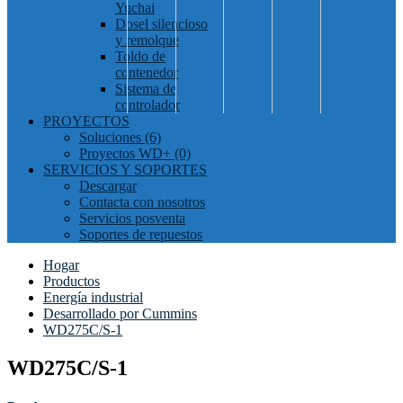
Yuchai
Dosel silencioso
y remolque
Toldo de
contenedor
Sistema de
controlador
PROYECTOS
Soluciones (6)
Proyectos WD+ (0)
SERVICIOS Y SOPORTES
Descargar
Contacta con nosotros
Servicios posventa
Soportes de repuestos
Hogar
Productos
Energía industrial
Desarrollado por Cummins
WD275C/S-1
WD275C/S-1