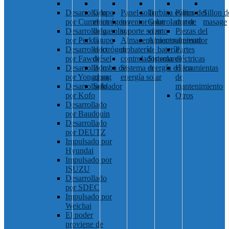
Desarrollado
Grupo
Panel solar
Turbina eólica
Partes del
Sillon d
por Cummins
electrógeno
inventor solar
Controlador de
motor
masage
Desarrollado
de gasolina
soporte solar
viento
Piezas del
por Perkins
Grupo
Almacenamiento
Almacenamiento
alternador
Desarrollado
electrógeno
de batería
de batería
Partes
por Fawde
diésel
controlador solar
Sistema de
eléctricas
Desarrollado
Bomba de
Sistema de
energía eólica
Herramientas
por Yongdong
agua
energía solar
de
Desarrollado
Soldador
mantenimiento
por Kofo
Otros
Desarrollado
por Baudouin
Desarrollado
por DEUTZ
Impulsado por
Hyundai
Impulsado por
ISUZU
Desarrollado
por SDEC
Impulsado por
Weichai
El poder
proviene de