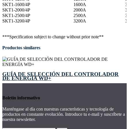
SKT1-1600/4P
1600A
3 
SKT1-2000/4P
2000A
3 
SKT1-2500/4P
2500A
3 
SKT1-3200/4P
3200A
3 
***Specification subject to change without prior note**
Productos similares
GUÍA DE SELECCIÓN DEL CONTROLADOR
DE ENERGÍA WD+
Boletin informativo
Manténgase al día con nuestras características y tecnología de
productos en constante evolución. Introduce tu e-mail y suscríbete a
nuestra newsletter.