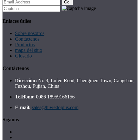
Go!
Enlaces útiles
Sobre nosotros
Contáctenos
Productos
mapa del sitio
Glosario
Contáctenos
Dirección:
No.9, Lufen Road, Chengmen Town, Cangshan,
Fuzhou, Fujian, China.
Teléfono:
0086 18959166156
E-mail:
sales@hiwedoplus.com
Síganos