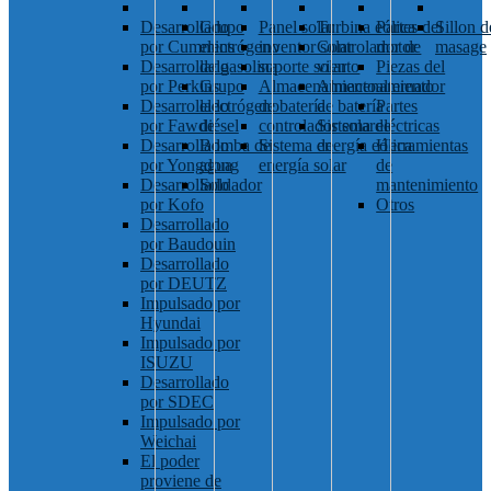
Desarrollado
Grupo
Panel solar
Turbina eólica
Partes del
Sillon d
por Cummins
electrógeno
inventor solar
Controlador de
motor
masage
Desarrollado
de gasolina
soporte solar
viento
Piezas del
por Perkins
Grupo
Almacenamiento
Almacenamiento
alternador
Desarrollado
electrógeno
de batería
de batería
Partes
por Fawde
diésel
controlador solar
Sistema de
eléctricas
Desarrollado
Bomba de
Sistema de
energía eólica
Herramientas
por Yongdong
agua
energía solar
de
Desarrollado
Soldador
mantenimiento
por Kofo
Otros
Desarrollado
por Baudouin
Desarrollado
por DEUTZ
Impulsado por
Hyundai
Impulsado por
ISUZU
Desarrollado
por SDEC
Impulsado por
Weichai
El poder
proviene de