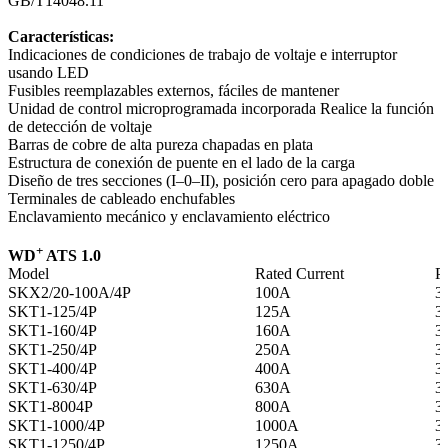
GB/T14048.11
Características:
Indicaciones de condiciones de trabajo de voltaje e interruptor
usando LED
Fusibles reemplazables externos, fáciles de mantener
Unidad de control microprogramada incorporada Realice la función
de detección de voltaje
Barras de cobre de alta pureza chapadas en plata
Estructura de conexión de puente en el lado de la carga
Diseño de tres secciones (I–0–II), posición cero para apagado doble
Terminales de cableado enchufables
Enclavamiento mecánico y enclavamiento eléctrico
+
WD
ATS 1.0
Model
Rated Current
P
SKX2/20-100A/4P
100A
3 
SKT1-125/4P
125A
3 
SKT1-160/4P
160A
3 
SKT1-250/4P
250A
3 
SKT1-400/4P
400A
3 
SKT1-630/4P
630A
3 
SKT1-8004P
800A
3 
SKT1-1000/4P
1000A
3 
SKT1-1250/4P
1250A
3 