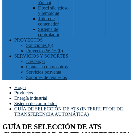
Yuchai
Dosel silencioso
y remolque
Toldo de
contenedor
Sistema de
controlador
PROYECTOS
Soluciones (6)
Proyectos WD+ (0)
SERVICIOS Y SOPORTES
Descargar
Contacta con nosotros
Servicios posventa
Soportes de repuestos
Hogar
Productos
Energía industrial
Sistema de controlador
GUÍA DE SELECCIÓN DE ATS (INTERRUPTOR DE
TRANSFERENCIA AUTOMÁTICA)
GUÍA DE SELECCIÓN DE ATS