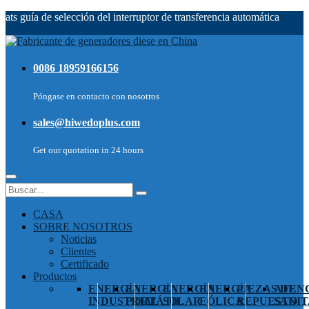
ats guía de selección del interruptor de transferencia automática
0086 18959166156
Póngase en contacto con nosotros
sales@hiwedoplus.com
Get our quotation in 24 hours
CASA
SOBRE NOSOTROS
Noticias
Clientes
Certificado
Productos
ENERGÍA
ENERGÍA
ENERGÍA
ENERGÍA
PIEZAS DE
ATEN
INDUSTRIAL
PORTÁTIL
SOLAR
EÓLICA
REPUESTO
SANIT