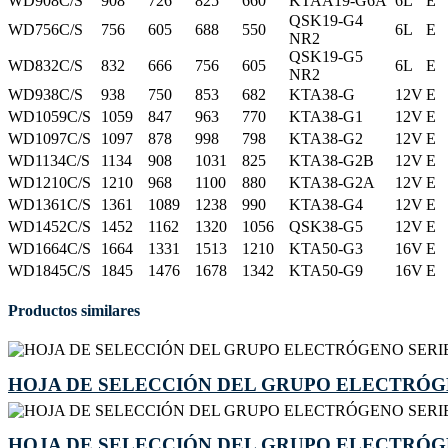
WD908C/S
908
726
825
660
KTAA19-G6A
6L
E
QSK19-G4
WD756C/S
756
605
688
550
6L
E
NR2
QSK19-G5
WD832C/S
832
666
756
605
6L
E
NR2
WD938C/S
938
750
853
682
KTA38-G
12V
E
WD1059C/S
1059
847
963
770
KTA38-G1
12V
E
WD1097C/S
1097
878
998
798
KTA38-G2
12V
E
WD1134C/S
1134
908
1031
825
KTA38-G2B
12V
E
WD1210C/S
1210
968
1100
880
KTA38-G2A
12V
E
WD1361C/S
1361
1089
1238
990
KTA38-G4
12V
E
WD1452C/S
1452
1162
1320
1056
QSK38-G5
12V
E
WD1664C/S
1664
1331
1513
1210
KTA50-G3
16V
E
WD1845C/S
1845
1476
1678
1342
KTA50-G9
16V
E
Productos similares
HOJA DE SELECCIÓN DEL GRUPO ELECTRÓG
HOJA DE SELECCIÓN DEL GRUPO ELECTRÓG