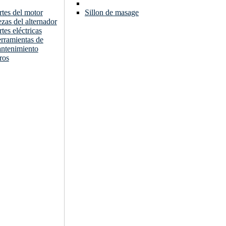
rtes del motor
Sillon de masage
ezas del alternador
rtes eléctricas
rramientas de
ntenimiento
ros