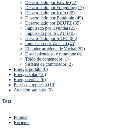
Desarrollado por Fawde (22)
Desarrollado por Yongdong (17)
Desarrollado por Kofo (20)
Desarrollado por Baudouin (49)
Desarrollado por DEUTZ (35)
Impulsado por Hyundai (25)
Impulsado por ISUZU (10)
Desarrollado por SDEC (86)
Impulsado por Weichai (45)
El poder proviene de Yuchai (52)
Dosel silencioso y remolque (4)
Toldo de contenedor (1)
Sistema de controlador (2)
Energía portátil (6)
Energía solar (16)
Energía eólica (6)
Piezas de repuesto (10)
Atención sanitaria (0)
Tags
Popular
Reciente