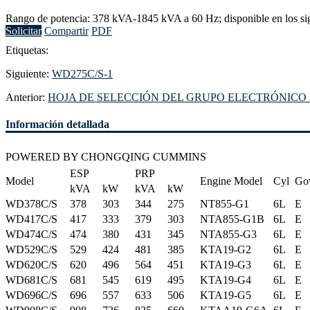
Rango de potencia: 378 kVA-1845 kVA a 60 Hz; disponible en los sig
Solicitar
Compartir
PDF
Etiquetas:
Siguiente:
WD275C/S-1
Anterior:
HOJA DE SELECCIÓN DEL GRUPO ELECTRÓNICO 
Información detallada
POWERED BY CHONGQING CUMMINS
ESP
PRP
Model
Engine Model
Cyl
Go
kVA
kW
kVA
kW
WD378C/S
378
303
344
275
NT855-G1
6L
E
WD417C/S
417
333
379
303
NTA855-G1B
6L
E
WD474C/S
474
380
431
345
NTA855-G3
6L
E
WD529C/S
529
424
481
385
KTA19-G2
6L
E
WD620C/S
620
496
564
451
KTA19-G3
6L
E
WD681C/S
681
545
619
495
KTA19-G4
6L
E
WD696C/S
696
557
633
506
KTA19-G5
6L
E