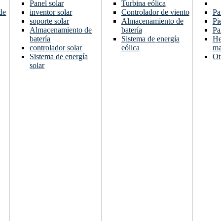
Panel solar
Turbina eólica
de
inventor solar
Controlador de viento
Pa
soporte solar
Almacenamiento de
Pi
Almacenamiento de
batería
Pa
batería
Sistema de energía
He
controlador solar
eólica
ma
Sistema de energía
Ot
solar