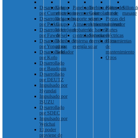
Desarrollado
Grupo
Panel solar
Turbina eólica
Partes del
Sillon d
por Cummins
electrógeno
inventor solar
Controlador de
motor
masage
Desarrollado
de gasolina
soporte solar
viento
Piezas del
por Perkins
Grupo
Almacenamiento
Almacenamiento
alternador
Desarrollado
electrógeno
de batería
de batería
Partes
por Fawde
diésel
controlador solar
Sistema de
eléctricas
Desarrollado
Bomba de
Sistema de
energía eólica
Herramientas
por Yongdong
agua
energía solar
de
Desarrollado
Soldador
mantenimiento
por Kofo
Otros
Desarrollado
por Baudouin
Desarrollado
por DEUTZ
Impulsado por
Hyundai
Impulsado por
ISUZU
Desarrollado
por SDEC
Impulsado por
Weichai
El poder
proviene de