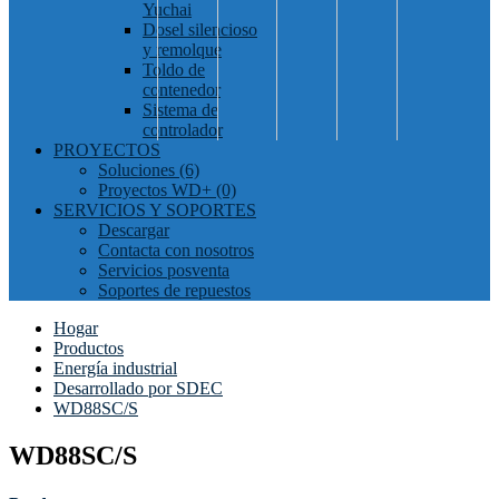
Yuchai
Dosel silencioso
y remolque
Toldo de
contenedor
Sistema de
controlador
PROYECTOS
Soluciones (6)
Proyectos WD+ (0)
SERVICIOS Y SOPORTES
Descargar
Contacta con nosotros
Servicios posventa
Soportes de repuestos
Hogar
Productos
Energía industrial
Desarrollado por SDEC
WD88SC/S
WD88SC/S