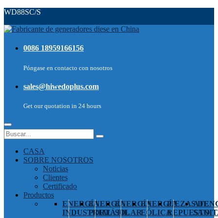
WD88SC/S
0086 18959166156
Póngase en contacto con nosotros
sales@hiwedoplus.com
Get our quotation in 24 hours
CASA
SOBRE NOSOTROS
Noticias
Clientes
Certificado
Productos
ENERGÍA
ENERGÍA
ENERGÍA
ENERGÍA
PIEZAS DE
ATEN
INDUSTRIAL
PORTÁTIL
SOLAR
EÓLICA
REPUESTO
SANIT