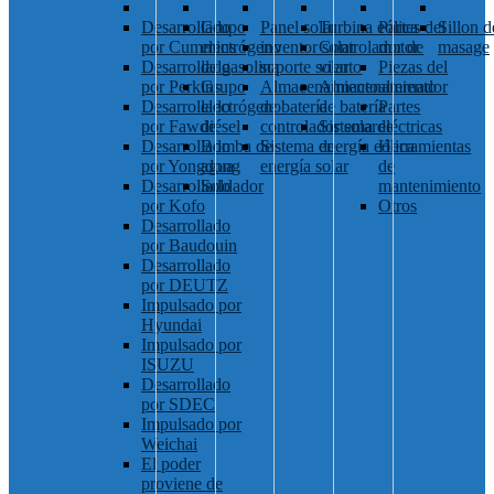
Desarrollado
Grupo
Panel solar
Turbina eólica
Partes del
Sillon d
por Cummins
electrógeno
inventor solar
Controlador de
motor
masage
Desarrollado
de gasolina
soporte solar
viento
Piezas del
por Perkins
Grupo
Almacenamiento
Almacenamiento
alternador
Desarrollado
electrógeno
de batería
de batería
Partes
por Fawde
diésel
controlador solar
Sistema de
eléctricas
Desarrollado
Bomba de
Sistema de
energía eólica
Herramientas
por Yongdong
agua
energía solar
de
Desarrollado
Soldador
mantenimiento
por Kofo
Otros
Desarrollado
por Baudouin
Desarrollado
por DEUTZ
Impulsado por
Hyundai
Impulsado por
ISUZU
Desarrollado
por SDEC
Impulsado por
Weichai
El poder
proviene de