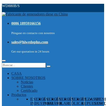
WD880B/S
0086 18959166156
Póngase en contacto con nosotros
sales@hiwedoplus.com
Get our quotation in 24 hours
CASA
SOBRE NOSOTROS
Noticias
Clientes
Certificado
Productos
ENERGÍA
ENERGÍA
ENERGÍA
ENERGÍA
PIEZAS DE
ATEN
INDUSTRIAL
PORTÁTIL
SOLAR
EÓLICA
REPUESTO
SANIT