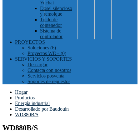
Yuchai
Dosel silencioso
y remolque
Toldo de
contenedor
Sistema de
controlador
PROYECTOS
Soluciones (6)
Proyectos WD+ (0)
SERVICIOS Y SOPORTES
Descargar
Contacta con nosotros
Servicios posventa
Soportes de repuestos
Hogar
Productos
Energía industrial
Desarrollado por Baudouin
WD880B/S
WD880B/S