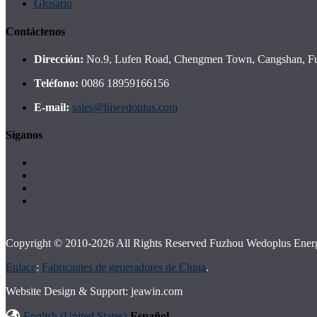
Glosario
Contáctenos
Dirección:
No.9, Lufen Road, Chengmen Town, Cangshan, Fuz
Teléfono:
0086 18959166156
E-mail:
sales@hiwedoplus.com
Síganos
Copyright © 2010-2026 All Rights Reserved Fuzhou Wedoplus Energ
Enlace
:
Fabricantes de generadores de China
.
Website Design & Support: jeawin.com
English (United States)
-
Español