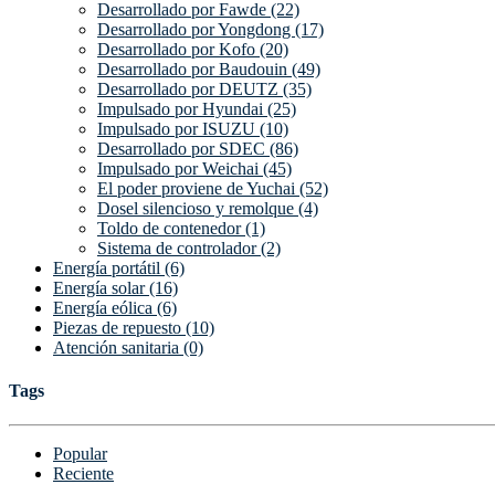
Desarrollado por Fawde (22)
Desarrollado por Yongdong (17)
Desarrollado por Kofo (20)
Desarrollado por Baudouin (49)
Desarrollado por DEUTZ (35)
Impulsado por Hyundai (25)
Impulsado por ISUZU (10)
Desarrollado por SDEC (86)
Impulsado por Weichai (45)
El poder proviene de Yuchai (52)
Dosel silencioso y remolque (4)
Toldo de contenedor (1)
Sistema de controlador (2)
Energía portátil (6)
Energía solar (16)
Energía eólica (6)
Piezas de repuesto (10)
Atención sanitaria (0)
Tags
Popular
Reciente