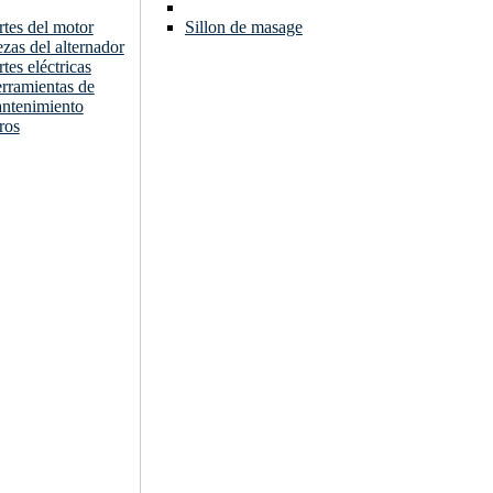
rtes del motor
Sillon de masage
ezas del alternador
rtes eléctricas
rramientas de
ntenimiento
ros