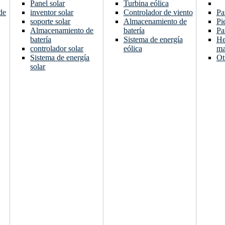
Panel solar
Turbina eólica
de
inventor solar
Controlador de viento
Pa
soporte solar
Almacenamiento de
Pi
Almacenamiento de
batería
Pa
batería
Sistema de energía
He
controlador solar
eólica
ma
Sistema de energía
Ot
solar