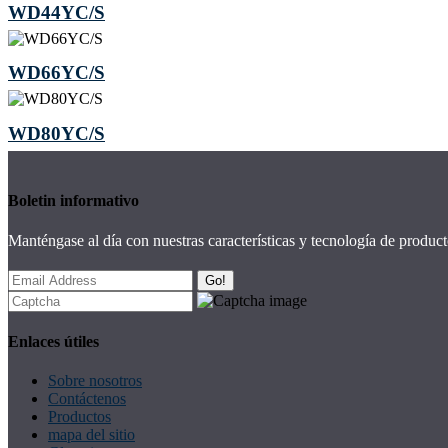
WD44YC/S
WD66YC/S
WD80YC/S
Boletin informativo
Manténgase al día con nuestras características y tecnología de product
Go!
Enlaces útiles
Sobre nosotros
Contáctenos
Productos
mapa del sitio