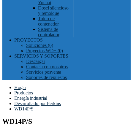
Yuchai
Dosel silencioso
y remolque
Toldo de
contenedor
Sistema de
controlador
PROYECTOS
Soluciones (6)
Proyectos WD+ (0)
SERVICIOS Y SOPORTES
Descargar
Contacta con nosotros
Servicios posventa
Soportes de repuestos
Hogar
Productos
Energía industrial
Desarrollado por Perkins
WD14P/S
WD14P/S