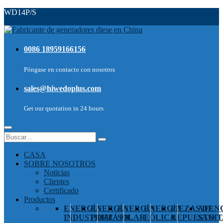
WD14P/S
0086 18959166156
Póngase en contacto con nosotros
sales@hiwedoplus.com
Get our quotation in 24 hours
CASA
SOBRE NOSOTROS
Noticias
Clientes
Certificado
Productos
ENERGÍA
ENERGÍA
ENERGÍA
ENERGÍA
PIEZAS DE
ATEN
INDUSTRIAL
PORTÁTIL
SOLAR
EÓLICA
REPUESTO
SANIT