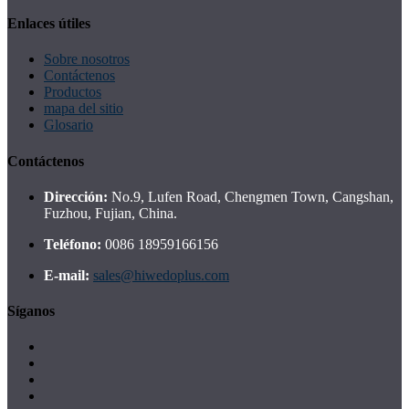
Enlaces útiles
Sobre nosotros
Contáctenos
Productos
mapa del sitio
Glosario
Contáctenos
Dirección:
No.9, Lufen Road, Chengmen Town, Cangshan,
Fuzhou, Fujian, China.
Teléfono:
0086 18959166156
E-mail:
sales@hiwedoplus.com
Síganos