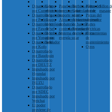
Desarrollado
Grupo
Panel solar
Turbina eólica
Partes del
Sillon d
por Cummins
electrógeno
inventor solar
Controlador de
motor
masage
Desarrollado
de gasolina
soporte solar
viento
Piezas del
por Perkins
Grupo
Almacenamiento
Almacenamiento
alternador
Desarrollado
electrógeno
de batería
de batería
Partes
por Fawde
diésel
controlador solar
Sistema de
eléctricas
Desarrollado
Bomba de
Sistema de
energía eólica
Herramientas
por Yongdong
agua
energía solar
de
Desarrollado
Soldador
mantenimiento
por Kofo
Otros
Desarrollado
por Baudouin
Desarrollado
por DEUTZ
Impulsado por
Hyundai
Impulsado por
ISUZU
Desarrollado
por SDEC
Impulsado por
Weichai
El poder
proviene de