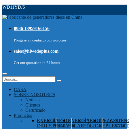
WD11YD/S
0086 18959166156
Póngase en contacto con nosotros
sales@hiwedoplus.com
Get our quotation in 24 hours
CASA
SOBRE NOSOTROS
Noticias
Clientes
Certificado
Productos
ENERGÍA
ENERGÍA
ENERGÍA
ENERGÍA
PIEZAS DE
ATEN
INDUSTRIAL
PORTÁTIL
SOLAR
EÓLICA
REPUESTO
SANIT