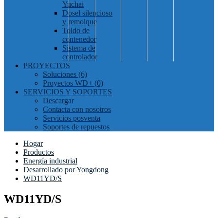
Yuchai
Dosel silencioso
y remolque
Toldo de
contenedor
Sistema de
controlador
PROYECTOS
Soluciones (6)
Proyectos WD+ (0)
SERVICIOS Y SOPORTES
Descargar
Contacta con nosotros
Servicios posventa
Soportes de repuestos
Hogar
Productos
Energía industrial
Desarrollado por Yongdong
WD11YD/S
WD11YD/S