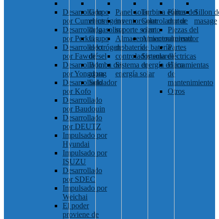
Desarrollado
Grupo
Panel solar
Turbina eólica
Partes del
Sillon d
por Cummins
electrógeno
inventor solar
Controlador de
motor
masage
Desarrollado
de gasolina
soporte solar
viento
Piezas del
por Perkins
Grupo
Almacenamiento
Almacenamiento
alternador
Desarrollado
electrógeno
de batería
de batería
Partes
por Fawde
diésel
controlador solar
Sistema de
eléctricas
Desarrollado
Bomba de
Sistema de
energía eólica
Herramientas
por Yongdong
agua
energía solar
de
Desarrollado
Soldador
mantenimiento
por Kofo
Otros
Desarrollado
por Baudouin
Desarrollado
por DEUTZ
Impulsado por
Hyundai
Impulsado por
ISUZU
Desarrollado
por SDEC
Impulsado por
Weichai
El poder
proviene de