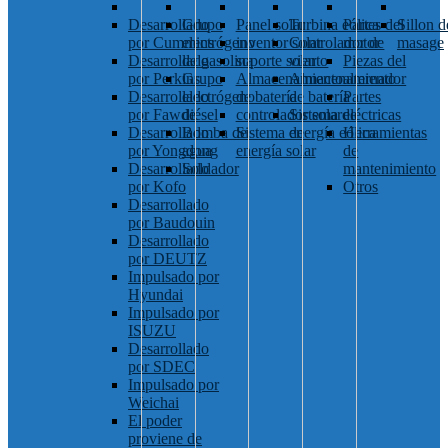
Desarrollado
Grupo
Panel solar
Turbina eólica
Partes del
Sillon d
por Cummins
electrógeno
inventor solar
Controlador de
motor
masage
Desarrollado
de gasolina
soporte solar
viento
Piezas del
por Perkins
Grupo
Almacenamiento
Almacenamiento
alternador
Desarrollado
electrógeno
de batería
de batería
Partes
por Fawde
diésel
controlador solar
Sistema de
eléctricas
Desarrollado
Bomba de
Sistema de
energía eólica
Herramientas
por Yongdong
agua
energía solar
de
Desarrollado
Soldador
mantenimiento
por Kofo
Otros
Desarrollado
por Baudouin
Desarrollado
por DEUTZ
Impulsado por
Hyundai
Impulsado por
ISUZU
Desarrollado
por SDEC
Impulsado por
Weichai
El poder
proviene de