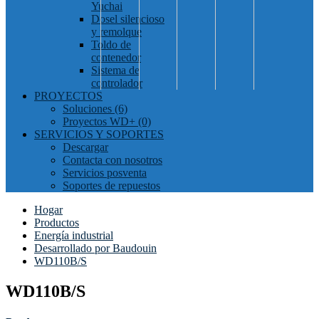
Yuchai
Dosel silencioso
y remolque
Toldo de
contenedor
Sistema de
controlador
PROYECTOS
Soluciones (6)
Proyectos WD+ (0)
SERVICIOS Y SOPORTES
Descargar
Contacta con nosotros
Servicios posventa
Soportes de repuestos
Hogar
Productos
Energía industrial
Desarrollado por Baudouin
WD110B/S
WD110B/S