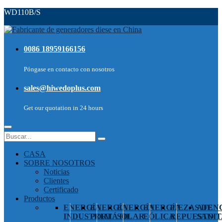
WD110B/S
0086 18959166156
Póngase en contacto con nosotros
sales@hiwedoplus.com
Get our quotation in 24 hours
CASA
SOBRE NOSOTROS
Noticias
Clientes
Certificado
Productos
ENERGÍA
ENERGÍA
ENERGÍA
ENERGÍA
PIEZAS DE
ATEN
INDUSTRIAL
PORTÁTIL
SOLAR
EÓLICA
REPUESTO
SANIT