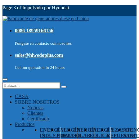
Page 3 of Impulsado por Hyundai
0086 18959166156
Póngase en contacto con nosotros
sales@hiwedoplus.com
Get our quotation in 24 hours
CASA
SOBRE NOSOTROS
Noticias
Clientes
Certificado
Productos
ENERGÍA
ENERGÍA
ENERGÍA
ENERGÍA
PIEZAS DE
ATEN
INDUSTRIAL
PORTÁTIL
SOLAR
EÓLICA
REPUESTO
SANIT