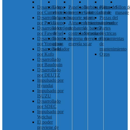
Desarrollado
Grupo
Panel solar
Turbina eólica
Partes del
Sillon d
por Cummins
electrógeno
inventor solar
Controlador de
motor
masage
Desarrollado
de gasolina
soporte solar
viento
Piezas del
por Perkins
Grupo
Almacenamiento
Almacenamiento
alternador
Desarrollado
electrógeno
de batería
de batería
Partes
por Fawde
diésel
controlador solar
Sistema de
eléctricas
Desarrollado
Bomba de
Sistema de
energía eólica
Herramientas
por Yongdong
agua
energía solar
de
Desarrollado
Soldador
mantenimiento
por Kofo
Otros
Desarrollado
por Baudouin
Desarrollado
por DEUTZ
Impulsado por
Hyundai
Impulsado por
ISUZU
Desarrollado
por SDEC
Impulsado por
Weichai
El poder
proviene de