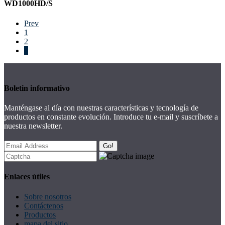
WD1000HD/S
Prev
1
2
3
Boletin informativo
Manténgase al día con nuestras características y tecnología de
productos en constante evolución. Introduce tu e-mail y suscríbete a
nuestra newsletter.
Go!
Enlaces útiles
Sobre nosotros
Contáctenos
Productos
mapa del sitio