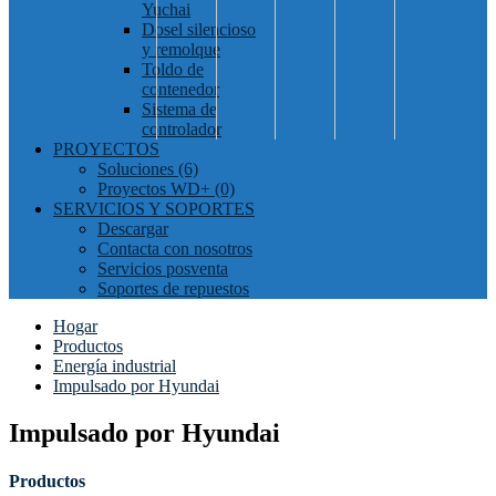
Yuchai
Dosel silencioso
y remolque
Toldo de
contenedor
Sistema de
controlador
PROYECTOS
Soluciones (6)
Proyectos WD+ (0)
SERVICIOS Y SOPORTES
Descargar
Contacta con nosotros
Servicios posventa
Soportes de repuestos
Hogar
Productos
Energía industrial
Impulsado por Hyundai
Impulsado por Hyundai
Productos