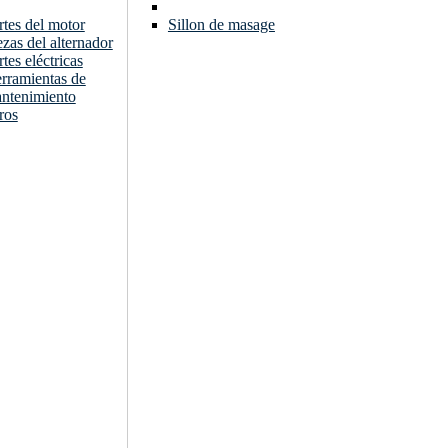
rtes del motor
Sillon de masage
ezas del alternador
rtes eléctricas
rramientas de
ntenimiento
ros