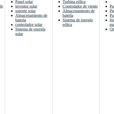
Panel solar
Turbina eólica
de
inventor solar
Controlador de viento
Pa
soporte solar
Almacenamiento de
Pi
Almacenamiento de
batería
Pa
batería
Sistema de energía
He
controlador solar
eólica
ma
Sistema de energía
Ot
solar