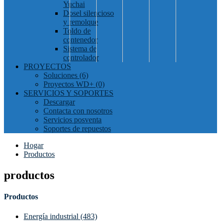
Yuchai
Dosel silencioso
y remolque
Toldo de
contenedor
Sistema de
controlador
PROYECTOS
Soluciones (6)
Proyectos WD+ (0)
SERVICIOS Y SOPORTES
Descargar
Contacta con nosotros
Servicios posventa
Soportes de repuestos
Hogar
Productos
productos
Productos
Energía industrial (483)