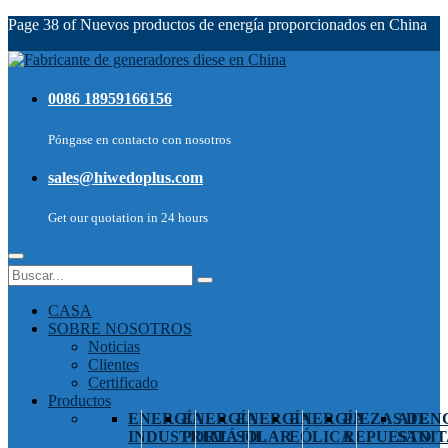
Page 38 of Nuevos productos de energía proporcionados en China
0086 18959166156
Póngase en contacto con nosotros
sales@hiwedoplus.com
Get our quotation in 24 hours
CASA
SOBRE NOSOTROS
Noticias
Clientes
Certificado
Productos
ENERGÍA
ENERGÍA
ENERGÍA
ENERGÍA
PIEZAS DE
ATEN
INDUSTRIAL
PORTÁTIL
SOLAR
EÓLICA
REPUESTO
SANIT