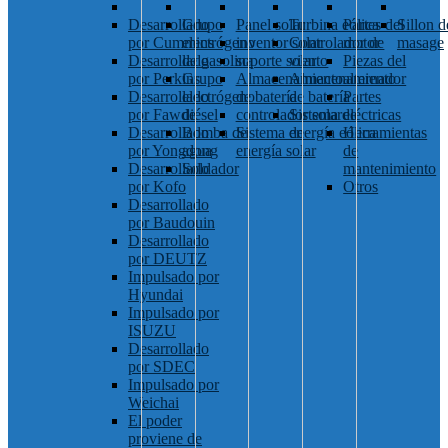
Desarrollado
Grupo
Panel solar
Turbina eólica
Partes del
Sillon d
por Cummins
electrógeno
inventor solar
Controlador de
motor
masage
Desarrollado
de gasolina
soporte solar
viento
Piezas del
por Perkins
Grupo
Almacenamiento
Almacenamiento
alternador
Desarrollado
electrógeno
de batería
de batería
Partes
por Fawde
diésel
controlador solar
Sistema de
eléctricas
Desarrollado
Bomba de
Sistema de
energía eólica
Herramientas
por Yongdong
agua
energía solar
de
Desarrollado
Soldador
mantenimiento
por Kofo
Otros
Desarrollado
por Baudouin
Desarrollado
por DEUTZ
Impulsado por
Hyundai
Impulsado por
ISUZU
Desarrollado
por SDEC
Impulsado por
Weichai
El poder
proviene de