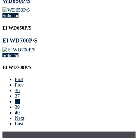
WD650P/S
Solicitar
El WD650P/S
El WD700P/S
Solicitar
El WD700P/S
First
Prev
36
37
38
39
40
Next
Last