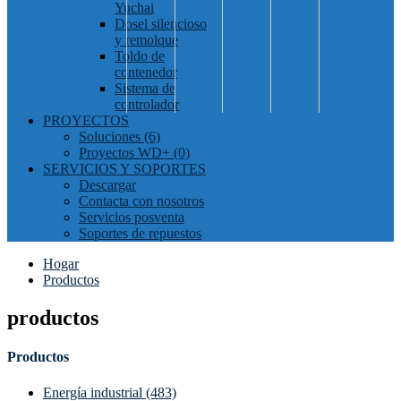
Yuchai
Dosel silencioso
y remolque
Toldo de
contenedor
Sistema de
controlador
PROYECTOS
Soluciones (6)
Proyectos WD+ (0)
SERVICIOS Y SOPORTES
Descargar
Contacta con nosotros
Servicios posventa
Soportes de repuestos
Hogar
Productos
productos
Productos
Energía industrial (483)