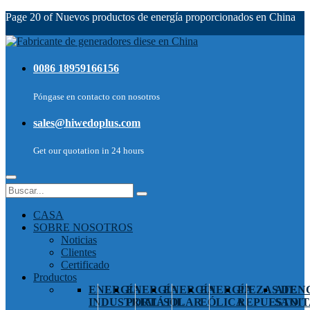
Page 20 of Nuevos productos de energía proporcionados en China
0086 18959166156
Póngase en contacto con nosotros
sales@hiwedoplus.com
Get our quotation in 24 hours
CASA
SOBRE NOSOTROS
Noticias
Clientes
Certificado
Productos
ENERGÍA
ENERGÍA
ENERGÍA
ENERGÍA
PIEZAS DE
ATEN
INDUSTRIAL
PORTÁTIL
SOLAR
EÓLICA
REPUESTO
SANIT