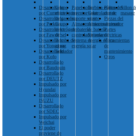
Desarrollado
Grupo
Panel solar
Turbina eólica
Partes del
Sillon d
por Cummins
electrógeno
inventor solar
Controlador de
motor
masage
Desarrollado
de gasolina
soporte solar
viento
Piezas del
por Perkins
Grupo
Almacenamiento
Almacenamiento
alternador
Desarrollado
electrógeno
de batería
de batería
Partes
por Fawde
diésel
controlador solar
Sistema de
eléctricas
Desarrollado
Bomba de
Sistema de
energía eólica
Herramientas
por Yongdong
agua
energía solar
de
Desarrollado
Soldador
mantenimiento
por Kofo
Otros
Desarrollado
por Baudouin
Desarrollado
por DEUTZ
Impulsado por
Hyundai
Impulsado por
ISUZU
Desarrollado
por SDEC
Impulsado por
Weichai
El poder
proviene de