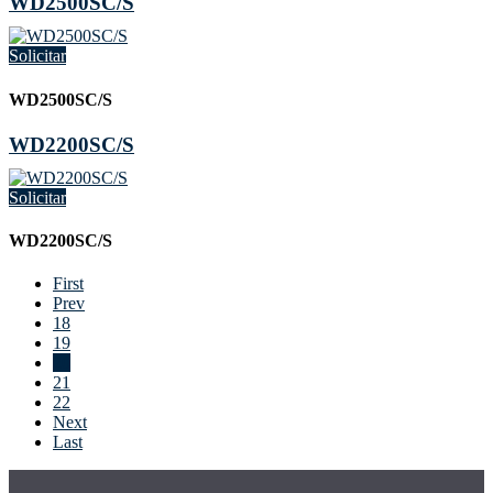
WD2500SC/S
Solicitar
WD2500SC/S
WD2200SC/S
Solicitar
WD2200SC/S
First
Prev
18
19
20
21
22
Next
Last