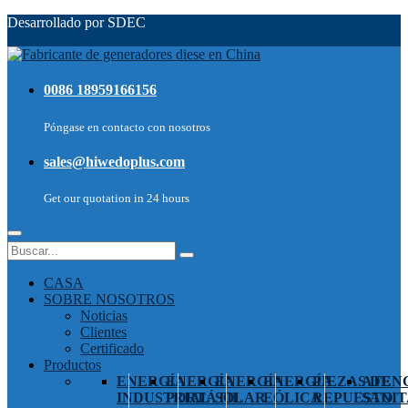
Desarrollado por SDEC
0086 18959166156
Póngase en contacto con nosotros
sales@hiwedoplus.com
Get our quotation in 24 hours
CASA
SOBRE NOSOTROS
Noticias
Clientes
Certificado
Productos
ENERGÍA
ENERGÍA
ENERGÍA
ENERGÍA
PIEZAS DE
ATEN
INDUSTRIAL
PORTÁTIL
SOLAR
EÓLICA
REPUESTO
SANIT