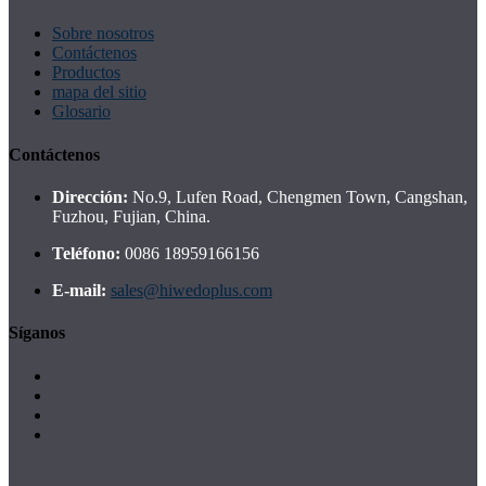
Sobre nosotros
Contáctenos
Productos
mapa del sitio
Glosario
Contáctenos
Dirección:
No.9, Lufen Road, Chengmen Town, Cangshan,
Fuzhou, Fujian, China.
Teléfono:
0086 18959166156
E-mail:
sales@hiwedoplus.com
Síganos