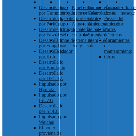
Desarrollado
Grupo
Panel solar
Turbina eólica
Partes del
Sillon d
por Cummins
electrógeno
inventor solar
Controlador de
motor
masage
Desarrollado
de gasolina
soporte solar
viento
Piezas del
por Perkins
Grupo
Almacenamiento
Almacenamiento
alternador
Desarrollado
electrógeno
de batería
de batería
Partes
por Fawde
diésel
controlador solar
Sistema de
eléctricas
Desarrollado
Bomba de
Sistema de
energía eólica
Herramientas
por Yongdong
agua
energía solar
de
Desarrollado
Soldador
mantenimiento
por Kofo
Otros
Desarrollado
por Baudouin
Desarrollado
por DEUTZ
Impulsado por
Hyundai
Impulsado por
ISUZU
Desarrollado
por SDEC
Impulsado por
Weichai
El poder
proviene de