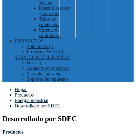
Yuchai
Dosel silencioso
y remolque
Toldo de
contenedor
Sistema de
controlador
PROYECTOS
Soluciones (6)
Proyectos WD+ (0)
SERVICIOS Y SOPORTES
Descargar
Contacta con nosotros
Servicios posventa
Soportes de repuestos
Hogar
Productos
Energía industrial
Desarrollado por SDEC
Desarrollado por SDEC
Productos