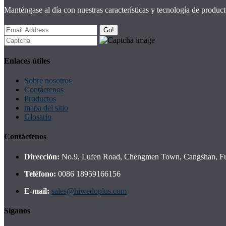
Manténgase al día con nuestras características y tecnología de product
Go!
Enlaces útiles
Sobre nosotros
Contáctenos
Productos
mapa del sitio
Glosario
Contáctenos
Dirección:
No.9, Lufen Road, Chengmen Town, Cangshan, Fuz
Teléfono:
0086 18959166156
E-mail:
sales@hiwedoplus.com
Síganos