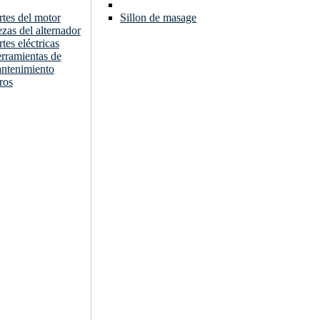
rtes del motor
Sillon de masage
ezas del alternador
rtes eléctricas
rramientas de
ntenimiento
ros