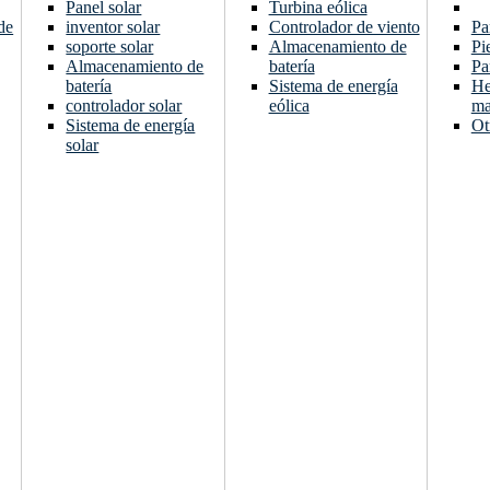
Panel solar
Turbina eólica
de
inventor solar
Controlador de viento
Pa
soporte solar
Almacenamiento de
Pi
Almacenamiento de
batería
Pa
batería
Sistema de energía
He
controlador solar
eólica
ma
Sistema de energía
Ot
solar