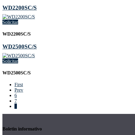
WD2200SC/S
Solicitar
WD2200SC/S
WD2500SC/S
Solicitar
WD2500SC/S
First
Prev
6
7
8
Boletin informativo