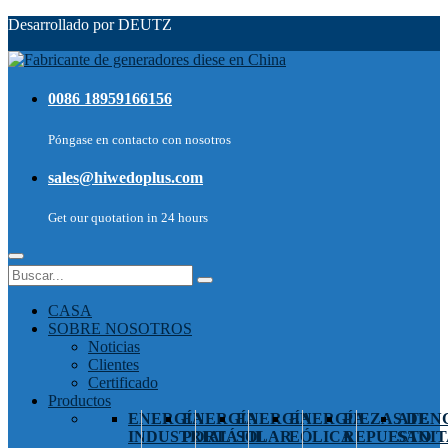
Desarrollado por DEUTZ
0086 18959166156
Póngase en contacto con nosotros
sales@hiwedoplus.com
Get our quotation in 24 hours
CASA
SOBRE NOSOTROS
Noticias
Clientes
Certificado
Productos
ENERGÍA
ENERGÍA
ENERGÍA
ENERGÍA
PIEZAS DE
ATEN
INDUSTRIAL
PORTÁTIL
SOLAR
EÓLICA
REPUESTO
SANIT