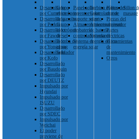
Desarrollado
Grupo
Panel solar
Turbina eólica
Partes del
Sillon d
por Cummins
electrógeno
inventor solar
Controlador de
motor
masage
Desarrollado
de gasolina
soporte solar
viento
Piezas del
por Perkins
Grupo
Almacenamiento
Almacenamiento
alternador
Desarrollado
electrógeno
de batería
de batería
Partes
por Fawde
diésel
controlador solar
Sistema de
eléctricas
Desarrollado
Bomba de
Sistema de
energía eólica
Herramientas
por Yongdong
agua
energía solar
de
Desarrollado
Soldador
mantenimiento
por Kofo
Otros
Desarrollado
por Baudouin
Desarrollado
por DEUTZ
Impulsado por
Hyundai
Impulsado por
ISUZU
Desarrollado
por SDEC
Impulsado por
Weichai
El poder
proviene de