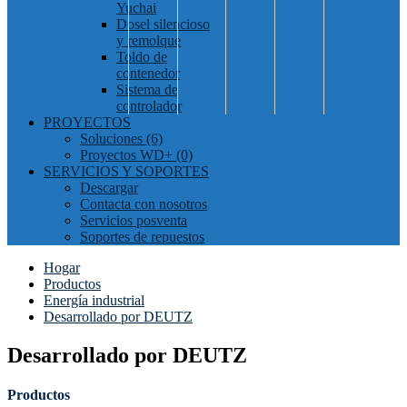
Yuchai
Dosel silencioso
y remolque
Toldo de
contenedor
Sistema de
controlador
PROYECTOS
Soluciones (6)
Proyectos WD+ (0)
SERVICIOS Y SOPORTES
Descargar
Contacta con nosotros
Servicios posventa
Soportes de repuestos
Hogar
Productos
Energía industrial
Desarrollado por DEUTZ
Desarrollado por DEUTZ
Productos