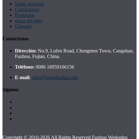
Sobre nosotros
Contáctenos
Productos
mapa del sitio
Glosario
Contáctenos
Dirección:
No.9, Lufen Road, Chengmen Town, Cangshan,
Fuzhou, Fujian, China.
Teléfono:
0086 18959166156
E-mail:
sales@hiwedoplus.com
Síganos
Copyright © 2010-2026 All Rights Reserved Fuzhou Wedoplus