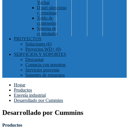
Yuchai
Dosel silencioso
y remolque
Toldo de
contenedor
Sistema de
controlador
PROYECTOS
Soluciones (6)
Proyectos WD+ (0)
SERVICIOS Y SOPORTES
Descargar
Contacta con nosotros
Servicios posventa
Soportes de repuestos
Hogar
Productos
Energía industrial
Desarrollado por Cummins
Desarrollado por Cummins
Productos