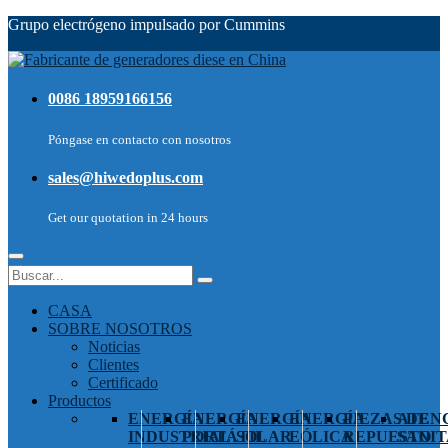
Grupo electrógeno impulsado por Cummins
0086 18959166156
Póngase en contacto con nosotros
sales@hiwedoplus.com
Get our quotation in 24 hours
CASA
SOBRE NOSOTROS
Noticias
Clientes
Certificado
Productos
ENERGÍA
ENERGÍA
ENERGÍA
ENERGÍA
PIEZAS DE
ATEN
INDUSTRIAL
PORTÁTIL
SOLAR
EÓLICA
REPUESTO
SANIT