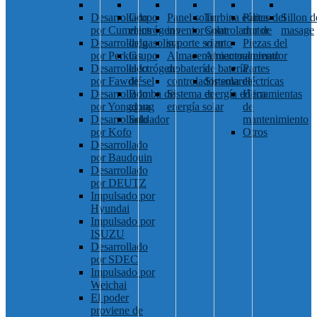
Desarrollado
Grupo
Panel solar
Turbina eólica
Partes del
Sillon d
por Cummins
electrógeno
inventor solar
Controlador de
motor
masage
Desarrollado
de gasolina
soporte solar
viento
Piezas del
por Perkins
Grupo
Almacenamiento
Almacenamiento
alternador
Desarrollado
electrógeno
de batería
de batería
Partes
por Fawde
diésel
controlador solar
Sistema de
eléctricas
Desarrollado
Bomba de
Sistema de
energía eólica
Herramientas
por Yongdong
agua
energía solar
de
Desarrollado
Soldador
mantenimiento
por Kofo
Otros
Desarrollado
por Baudouin
Desarrollado
por DEUTZ
Impulsado por
Hyundai
Impulsado por
ISUZU
Desarrollado
por SDEC
Impulsado por
Weichai
El poder
proviene de