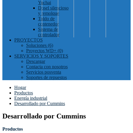
Yuchai
Dosel silencioso
y remolque
Toldo de
contenedor
Sistema de
controlador
PROYECTOS
Soluciones (6)
Proyectos WD+ (0)
SERVICIOS Y SOPORTES
Descargar
Contacta con nosotros
Servicios posventa
Soportes de repuestos
Hogar
Productos
Energía industrial
Desarrollado por Cummins
Desarrollado por Cummins
Productos