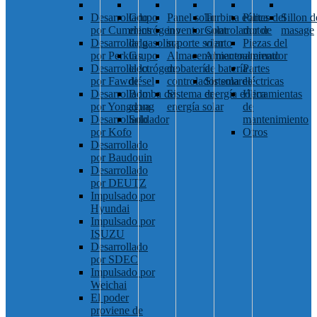
Desarrollado
Grupo
Panel solar
Turbina eólica
Partes del
Sillon d
por Cummins
electrógeno
inventor solar
Controlador de
motor
masage
Desarrollado
de gasolina
soporte solar
viento
Piezas del
por Perkins
Grupo
Almacenamiento
Almacenamiento
alternador
Desarrollado
electrógeno
de batería
de batería
Partes
por Fawde
diésel
controlador solar
Sistema de
eléctricas
Desarrollado
Bomba de
Sistema de
energía eólica
Herramientas
por Yongdong
agua
energía solar
de
Desarrollado
Soldador
mantenimiento
por Kofo
Otros
Desarrollado
por Baudouin
Desarrollado
por DEUTZ
Impulsado por
Hyundai
Impulsado por
ISUZU
Desarrollado
por SDEC
Impulsado por
Weichai
El poder
proviene de