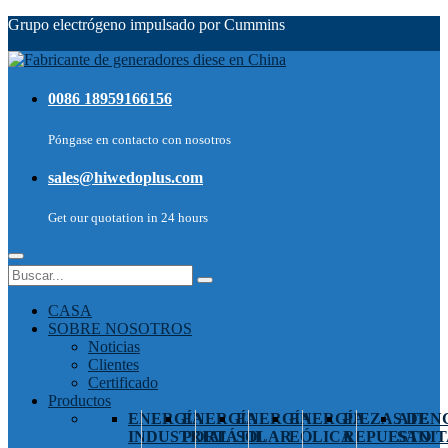
Grupo electrógeno impulsado por Cummins
0086 18959166156
Póngase en contacto con nosotros
sales@hiwedoplus.com
Get our quotation in 24 hours
CASA
SOBRE NOSOTROS
Noticias
Clientes
Certificado
Productos
ENERGÍA
ENERGÍA
ENERGÍA
ENERGÍA
PIEZAS DE
ATEN
INDUSTRIAL
PORTÁTIL
SOLAR
EÓLICA
REPUESTO
SANIT