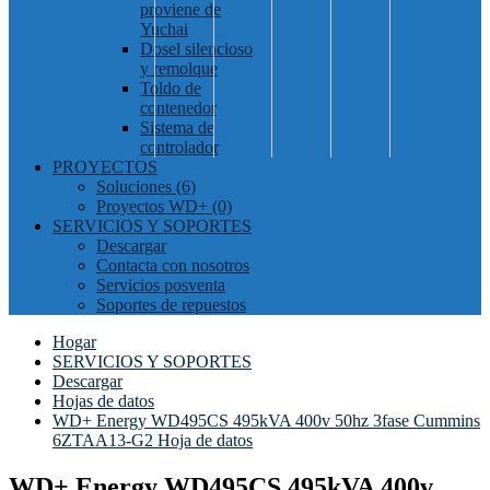
proviene de
Yuchai
Dosel silencioso
y remolque
Toldo de
contenedor
Sistema de
controlador
PROYECTOS
Soluciones (6)
Proyectos WD+ (0)
SERVICIOS Y SOPORTES
Descargar
Contacta con nosotros
Servicios posventa
Soportes de repuestos
Hogar
SERVICIOS Y SOPORTES
Descargar
Hojas de datos
WD+ Energy WD495CS 495kVA 400v 50hz 3fase Cummins
6ZTAA13-G2 Hoja de datos
WD+ Energy WD495CS 495kVA 400v