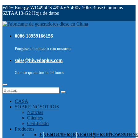
WD+ Energy WD495CS 495kVA 400v 50hz 3fase Cummins
6ZTAA13-G2 Hoja de datos
0086 18959166156
Póngase en contacto con nosotros
sales@hiwedoplus.com
Get our quotation in 24 hours
CASA
SOBRE NOSOTROS
Noticias
Clientes
Certificado
Productos
ENERGÍA
ENERGÍA
ENERGÍA
ENERGÍA
PIEZAS DE
ATEN