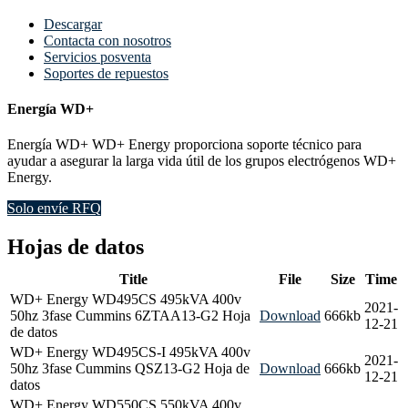
Descargar
Contacta con nosotros
Servicios posventa
Soportes de repuestos
Energía WD+
Energía WD+ WD+ Energy proporciona soporte técnico para
ayudar a asegurar la larga vida útil de los grupos electrógenos WD+
Energy.
Solo envíe RFQ
Hojas de datos
Title
File
Size
Time
WD+ Energy WD495CS 495kVA 400v
2021-
50hz 3fase Cummins 6ZTAA13-G2 Hoja
Download
666kb
12-21
de datos
WD+ Energy WD495CS-I 495kVA 400v
2021-
50hz 3fase Cummins QSZ13-G2 Hoja de
Download
666kb
12-21
datos
WD+ Energy WD550CS 550kVA 400v