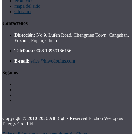
Productos
mapa del sitio
Glosario
Contáctenos
Dirección:
No.9, Lufen Road, Chengmen Town, Cangshan,
Fuzhou, Fujian, China.
Teléfono:
0086 18959166156
E-mail:
sales@hiwedoplus.com
Síganos
Copyright © 2010-2026 All Rights Reserved Fuzhou Wedoplus
Energy Co., Ltd.
Enlace
:
Fabricantes de generadores de China
.