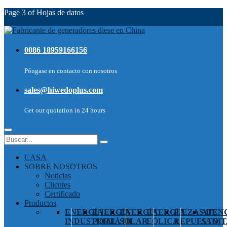
Page 3 of Hojas de datos
0086 18959166156
Póngase en contacto con nosotros
sales@hiwedoplus.com
Get our quotation in 24 hours
CASA
SOBRE NOSOTROS
Noticias
Clientes
Certificado
Productos
ENERGÍA
ENERGÍA
ENERGÍA
ENERGÍA
PIEZAS DE
ATEN
INDUSTRIAL
PORTÁTIL
SOLAR
EÓLICA
REPUESTO
SANIT