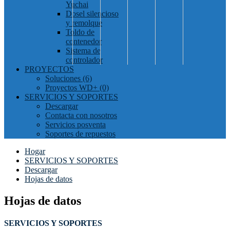
Yuchai
Dosel silencioso
y remolque
Toldo de
contenedor
Sistema de
controlador
PROYECTOS
Soluciones (6)
Proyectos WD+ (0)
SERVICIOS Y SOPORTES
Descargar
Contacta con nosotros
Servicios posventa
Soportes de repuestos
Hogar
SERVICIOS Y SOPORTES
Descargar
Hojas de datos
Hojas de datos
SERVICIOS Y SOPORTES