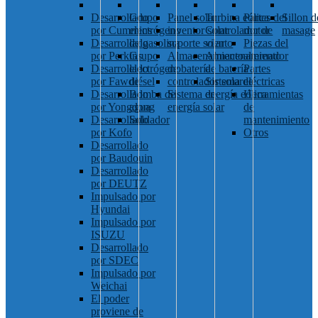
Desarrollado
Grupo
Panel solar
Turbina eólica
Partes del
Sillon d
por Cummins
electrógeno
inventor solar
Controlador de
motor
masage
Desarrollado
de gasolina
soporte solar
viento
Piezas del
por Perkins
Grupo
Almacenamiento
Almacenamiento
alternador
Desarrollado
electrógeno
de batería
de batería
Partes
por Fawde
diésel
controlador solar
Sistema de
eléctricas
Desarrollado
Bomba de
Sistema de
energía eólica
Herramientas
por Yongdong
agua
energía solar
de
Desarrollado
Soldador
mantenimiento
por Kofo
Otros
Desarrollado
por Baudouin
Desarrollado
por DEUTZ
Impulsado por
Hyundai
Impulsado por
ISUZU
Desarrollado
por SDEC
Impulsado por
Weichai
El poder
proviene de